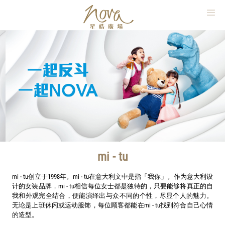
繁
簡
EN
×
Quick Search
首頁
最新推广
购物
美馔
电影
mi - tu
停车场
mi - tu创立于1998年。mi - tu在意大利文中是指「我你」。作为意大利设
平面图
计的女装品牌，mi - tu相信每位女士都是独特的，只要能够将真正的自
我和外观完全结合，便能演绎出与众不同的个性，尽显个人的魅力。
关于我们
无论是上班休闲或运动服饰，每位顾客都能在mi - tu找到符合自己心情
的造型。